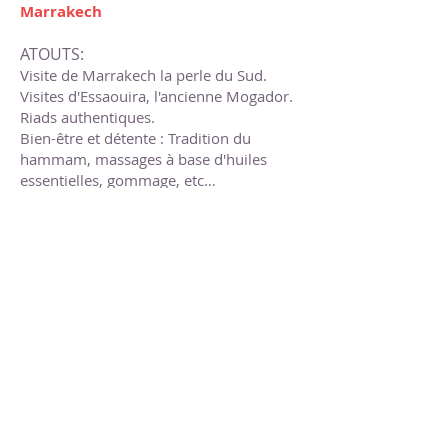
Marrakech
ATOUTS:
Visite de Marrakech la perle du Sud.
Visites d'Essaouira, l'ancienne Mogador.
Riads authentiques.
Bien-être et détente : Tradition du
hammam, massages à base d'huiles
essentielles, gommage, etc…
Cuisine locale et traditionnelle.
Moments paisibles.
Balade à dos de dromadaire à Sidi
Kawki.
Visite d'une coopérative féminine d'huile
d'argan.
Programme