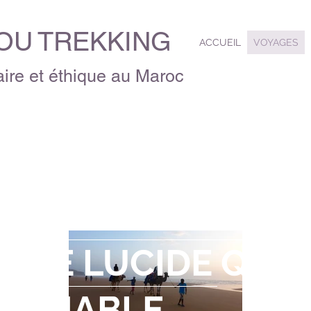
U TREKKING
ACCUEIL
VOYAGES
ire et éthique au Maroc
'EST PLUS PROPIC
NSEE LUCIDE QU'
PRENABLE