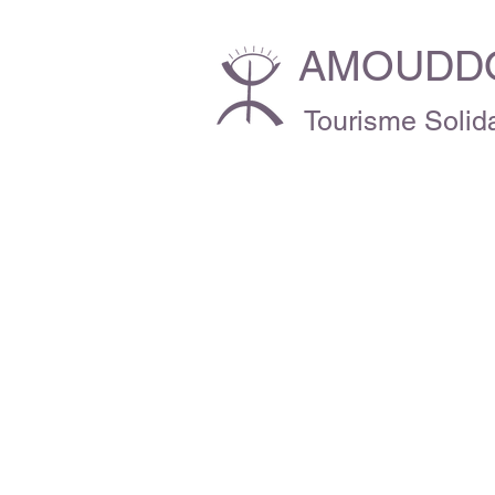
AMOUDDO
Tourisme Solida
"RIEN N
A LA PE
VUE IM