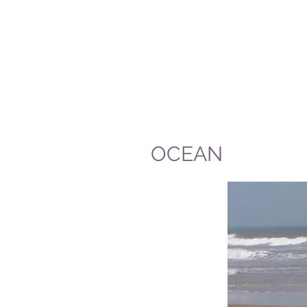
SUR LA
Anne-Marie MacDonal
OCEAN