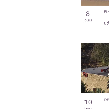
FL
8
jours
C
DE
10
jours