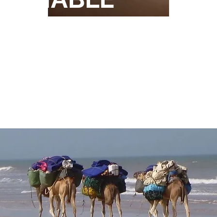
 MER
."
d