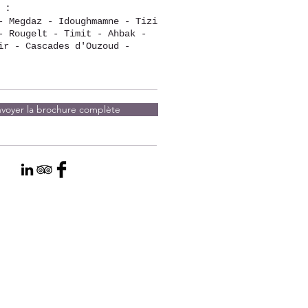
 :
- Megdaz - Idoughmamne - Tizi
- Rougelt - Timit - Ahbak -
ir - Cascades d'Ouzoud -
voyer la brochure complète