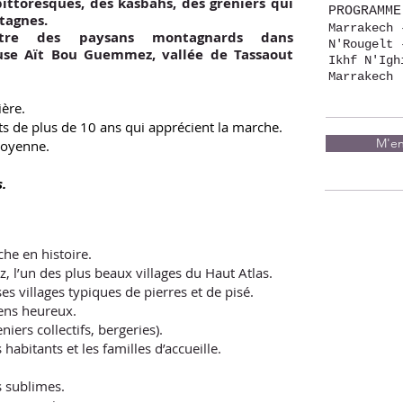
pittoresques, des kasbahs, des greniers qui
PROGRAMME
tagnes.
Marrakech 
tre des paysans montagnards dans
N'Rougelt 
reuse Aït Bou Guemmez,
vallée de Tassaout
Ikhf N'Igh
Marrakech
ière.
ts de plus de 10 ans qui apprécient la marche.
M'en
moyenne.
s.
he en histoire.
, l’un des plus beaux villages du Haut Atlas.
es villages typiques de pierres et de pisé.
gens heureux.
iers collectifs, bergeries).
habitants et les familles d’accueille.
 sublimes.