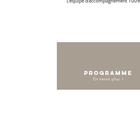
L'équipe d'accompagnement 100%
Programme
En savoir plus >
Ste Amouddou Trekking Sarl
TP: 41600311-IF: 26073511-
RC: 3431-ICE: 002117641000052-
CNSS: 5462057
Hay Inara, Bloc D21
N°: 816